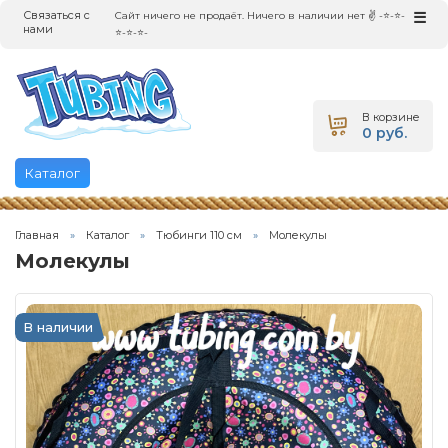
Связаться с
☰
Сайт ничего не продаёт. Ничего в наличии нет ✌ -⭐-⭐-
нами
⭐-⭐-⭐-
В корзине
0 руб.
Каталог
Главная
Каталог
Тюбинги 110 см
Молекулы
Молекулы
В наличии