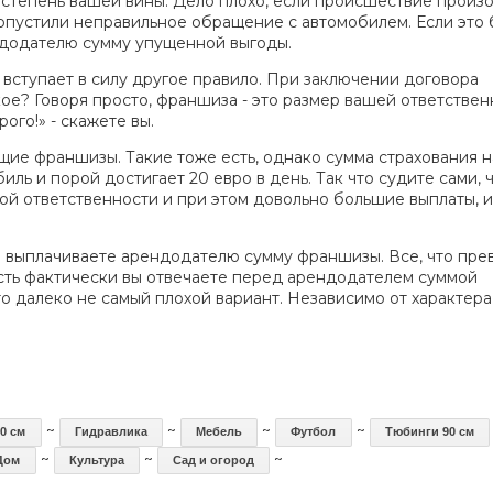
 степень вашей вины. Дело плохо, если происшествие произ
опустили неправильное обращение с автомобилем. Если это 
ндодателю сумму упущенной выгоды.
 вступает в силу другое правило. При заключении договора
ое? Говоря просто, франшиза - это размер вашей ответствен
рого!» - скажете вы.
щие франшизы. Такие тоже есть, однако сумма страхования н
ль и порой достигает 20 евро в день. Так что судите сами, 
вой ответственности и при этом довольно большие выплаты, 
 выплачиваете арендодателю сумму франшизы. Все, что пр
 есть фактически вы отвечаете перед арендодателем суммой
о далеко не самый плохой вариант. Независимо от характера
~
~
~
~
0 см
Гидравлика
Мебель
Футбол
Тюбинги 90 см
~
~
~
Дом
Культура
Сад и огород