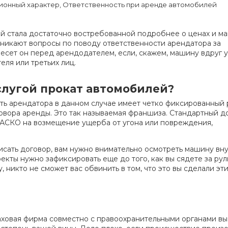
ционный характер, Ответственность при аренде автомобилей
й стала достаточно востребованной подробнее о ценах и м
возникают вопросы по поводу ответственности арендатора за
есет он перед арендодателем, если, скажем, машину вдруг 
еля или третьих лиц.
услугой прокат автомобилей?
ть арендатора в данном случае имеет четко фиксированный 
овора аренды. Это так называемая франшиза. Стандартный д
КАСКО на возмещение ущерба от угона или повреждения,
ать договор, вам нужно внимательно осмотреть машину вну
кты нужно зафиксировать еще до того, как вы сядете за руль
 никто не сможет вас обвинить в том, что это вы сделали эт
аховая фирма совместно с правоохранительными органами вы