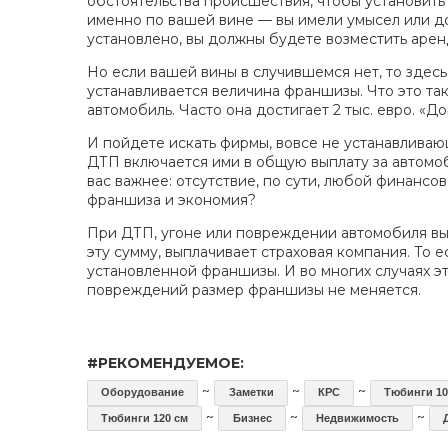
обстоятельства происшествия, чтобы установить
именно по вашей вине — вы имели умысел или д
установлено, вы должны будете возместить аре
Но если вашей вины в случившемся нет, то здесь
устанавливается величина франшизы. Что это так
автомобиль. Часто она достигает 2 тыс. евро. «До
И пойдете искать фирмы, вовсе не устанавливаю
ДТП включается ими в общую выплату за автомоби
вас важнее: отсутствие, по сути, любой финансо
франшиза и экономия?
При ДТП, угоне или повреждении автомобиля вы
эту сумму, выплачивает страховая компания. То
установленной франшизы. И во многих случаях эт
повреждений размер франшизы не меняется.
#РЕКОМЕНДУЕМОЕ:
~
~
~
Оборудование
Заметки
КРС
Тюбинги 10
~
~
~
Тюбинги 120 см
Бизнес
Недвижимость