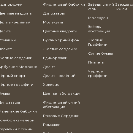
Единорожки
Фиолетовый бабочки
Звёзды синий
Звезды 
фон
120 см
Цветные квадраты
Динозавры
Молекулы
Дельта - зелёный
Молекулы
Звёзды
Дельта
Цветные квадраты
абстракция
Ромашки
Буквы чёрный фон
Жёлтый
Граффити
Планеты
Жёлтые сердечки
Синие буквы
Жёлтые сердечки
Единорожки
Планеты
Арбузное Морожко
Дельта
Чёрное
Чёрный спорт
Дельта - зелёный
граффити
Чёрное граффити
Хоккеист
Буквы
Цветная абстракция
Динозавры
Фиолетовый синий
абстракция
Маленькие бабочки
Розовые Сердечки
Голубой хамелеон
Ромашки
Сердечки с синим