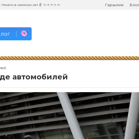
Гарантия
Бло
. Ничего в наличии нет ✌ -⭐-⭐-⭐-⭐-⭐-
алог
лей
нде автомобилей