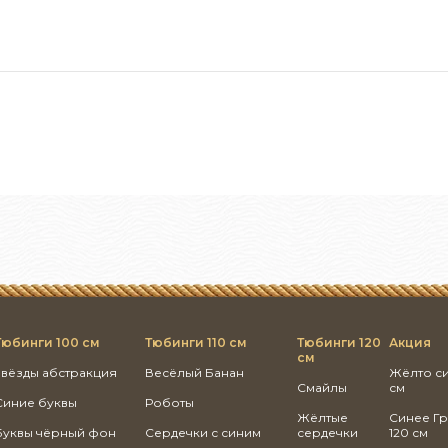
Тюбинги 100 см
Тюбинги 110 см
Тюбинги 120
Акция
см
Звёзды абстракция
Весёлый Банан
Жёлто с
Смайлы
см
Синие буквы
Роботы
Жёлтые
Синее Г
Буквы чёрный фон
Сердечки с синим
сердечки
120 см