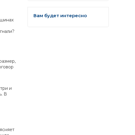
Вам будет интересно
ашинах
угнали?
размер,
оговор
три и
. В
и
ясняет