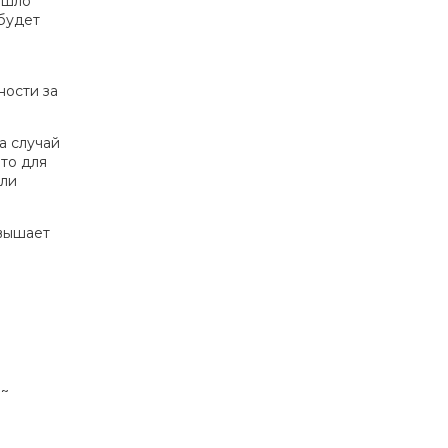
ошло
будет
ности за
а случай
что для
или
евышает
~