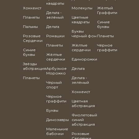
квадраты
Хоккеист
Молекулы
Жёлтый
Дельта -
Граффити
Планеты
зелёный
Цветные
квадраты
Синие
Пальмы
Дельта
буквы
Буквы
Розовые
Ромашки
чёрный фон
Планеты
Сердечки
Планеты
Жёлтые
Чёрное
Синие
сердечки
граффити
буквы
Жёлтые
сердечки
Единорожки
Звёзды
абстракция
Арбузное
Дельта
Морожко
Планеты
Дельта -
Чёрный
зелёный
спорт
Хоккеист
Чёрное
граффити
Цветная
абстракция
Буквы
Фиолетовый
Динозавры
синий
абстракция
Маленькие
бабочки
Розовые
Сердечки