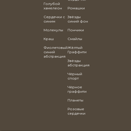
Голубой
хамелеон
Ромашки
Сердечки с
Звёзды
синим
синий фон
Молекулы
Пончики
Краш
Смайлы
Фиолетовый
Жёлтый
синий
Граффити
абстракция
Звёзды
абстракция
Чёрный
спорт
Чёрное
граффити
Планеты
Розовые
сердечки