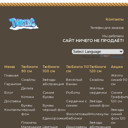
Контакты
Телефон для заказов
Мы работаем
САЙТ НИЧЕГО НЕ ПРОДАЁТ!
Powered by
Translate
Меню
Тюбинги
Тюбинги
Тюбинги 110
Тюбинги
Акция
90 см
100 см
см
120 см
Главная
Жёлто
Смайлы
Звёзды
Весёлый
Смайлы
синий 90
Гарантия
абстракция
Банан
см
Дельта
Жёлтые
Блог
Синие
Роботы
сердечки
Синее
Котики
буквы
Граффит
Доставка
Сердечки с
Звёзды
120 см
Буквы
Буквы
синим
синий фон
Контакты
чёрный
чёрный фон
Звезды
фон
Фиолетовый
Молекулы
синий
Единорожки
бабочки
фон 120
Планеты
Звёзды
см
Маленькие
Цветные
Динозавры
абстракция