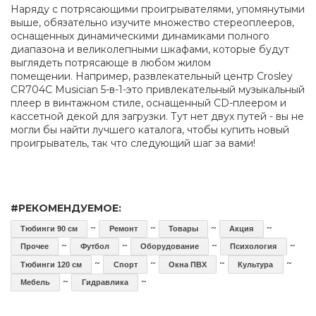
Наряду с потрясающими проигрывателями, упомянутыми
выше, обязательно изучите множество стереоплееров,
оснащенных динамическими динамиками полного
диапазона и великолепными шкафами, которые будут
выглядеть потрясающе в любом жилом
помещении. Например, развлекательный центр Crosley
CR704C Musician 5-в-1-это привлекательный музыкальный
плеер в винтажном стиле, оснащенный CD-плеером и
кассетной декой для загрузки. Тут нет двух путей - вы не
могли бы найти лучшего каталога, чтобы купить новый
проигрыватель, так что следующий шаг за вами!
#РЕКОМЕНДУЕМОЕ:
~
~
~
~
Тюбинги 90 см
Ремонт
Товары
Акция
~
~
~
~
Прочее
Футбол
Оборудование
Психология
~
~
~
~
Тюбинги 120 см
Спорт
Окна ПВХ
Культура
~
~
Мебель
Гидравлика