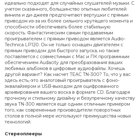
идеально подходят для случайных слушателей музыки. С
учетом сказанного, большинство опытных любителей
винила и ди-джеев предпочитают вертушки с прямым
приводом из-за их более сильного крутящего момента и
способности обеспечивать более стабильную
скорость. Фантастическим самым продаваемым
проигрывателем с прямым приводом является Audio-
Technica LP120. Он не только оснащен двигателем с
прямым приводом для быстрого запуска, но также
поставляется с совместимым с Mac и ПК программным
обеспечением Audacity для преобразования ваших
любимых альбомов в цифровые аудиофайлы. Хочешь
другой вариант? Как насчет TEAC TN-300? То, что у вас
здесь есть,-это аналоговый проигрыватель с фоно-
эквалайзером и USB-выходом для оцифрованного
архивирования вашего воска в формате CD. Благодаря
прочному и стильному дизайну и безупречному качеству
звука TN-300 является еще одним отличным примером
того, как современные производители поворотных
столов в полной мере используют преимущества новых
технологий.
Стереоплееры