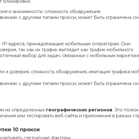
т блокировки.
ия и анонимности, сложность обнаружения.
внению с другими типами прокси, может быть ограничена ск
е IP-адреса, принадлежащие мобильным операторам. Они
верия, так как их трафик выглядит как трафик мобильного
 отличный выбор для задач, связанных с мобильным маркетин
и и доверия, сложность обнаружения, имитация трафика мо
внению с другими типами прокси, может быть ограничена ск
ми из определенных
географических регионов
. Это полез
чения или тестировать веб-сайты и приложения в разных стр
пки 10 прокси
учитывать следующие факторы: