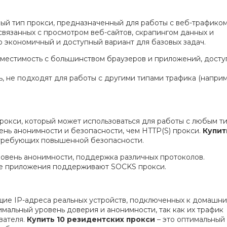
ый тип прокси, предназначенный для работы с веб-трафико
связанных с просмотром веб-сайтов, скрапингом данных и
о экономичный и доступный вариант для базовых задач.
вместимость с большинством браузеров и приложений, досту
 не подходят для работы с другими типами трафика (наприм
прокси, который может использоваться для работы с любым т
нь анонимности и безопасности, чем HTTP(S) прокси.
Купит
 требующих повышенной безопасности.
ровень анонимности, поддержка различных протоколов.
се приложения поддерживают SOCKS прокси.
щие IP-адреса реальных устройств, подключенных к домашн
альный уровень доверия и анонимности, так как их трафик
вателя.
Купить 10 резидентских прокси
– это оптимальный