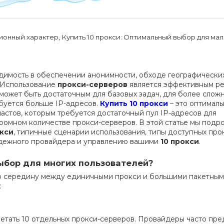
ионный характер, Купить 10 прокси: Оптимальный выбор для ма
одимость в обеспечении анонимности, обходе географически
. Использование
прокси-серверов
является эффективным р
 может быть достаточным для базовых задач, для более слож
буется больше IP-адресов.
Купить 10 прокси
– это оптимал
иастов, которым требуется достаточный пул IP-адресов для
ромном количестве прокси-серверов. В этой статье мы подр
окси
, типичные сценарии использования, типы доступных прок
адежного провайдера и управлению вашими
10 прокси
.
выбор для многих пользователей?
ю середину между единичными прокси и большими пакетны
:
етать 10 отдельных прокси-серверов. Провайдеры часто пре