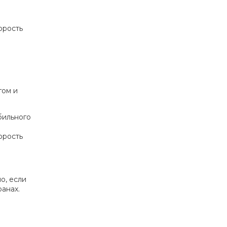
орость
гом и
бильного
орость
но, если
анах.