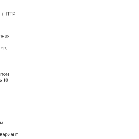
м (HTTP
пная
ер,
ипом
ь 10
им
 вариант