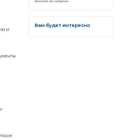
Записей не найдено.
Вам будет интересно
чи и
рументы
н-
упное