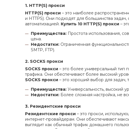
1. HTTP(S) прокси
HTTP(S) прокси
– это наиболее распространенн
и HTTPS). Они подходят для большинства задач, 
автоматизацией.
Купить 10 HTTP(S) прокси
– эт
Преимущества:
Простота использования, со
цена.
Недостатки:
Ограниченная функциональность,
SMTP, FTP).
2. SOCKS прокси
SOCKS прокси
– это более универсальный тип 
трафика. Они обеспечивают более высокий урове
SOCKS прокси
– это хороший выбор для задач,
Преимущества:
Универсальность, высокий у
Недостатки:
Более сложная настройка, не в
3. Резидентские прокси
Резидентские прокси
– это прокси, использую
интернет-провайдерам. Они обеспечивают максим
выглядит как обычный трафик домашнего пользо