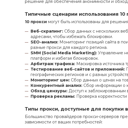
решение для обеспечения анонимности и обход
Типичные сценарии использования 10 
10 прокси
могут быть использованы для решения
Веб-скрапинг:
Сбор данных с нескольких веб
адресами, чтобы избежать блокировки.
SEO-анализ:
Мониторинг позиций сайта в пои
разные прокси для каждого региона.
SMM (Social Media Marketing):
Управление не
платформ и избегая блокировок.
Арбитраж трафика:
Маскировка источника т
Тестирование веб-сайтов и приложений:
П
географических регионов и с разных устройств
Мониторинг цен:
Сбор данных о ценах на тов
Конкурентный анализ:
Сбор информации о ко
Обход цензуры:
Доступ к заблокированным в
Проверка рекламы:
Проверка корректности 
Типы прокси, доступные для покупки в
Большинство провайдеров прокси-серверов пр
зависимости от ваших потребностей: