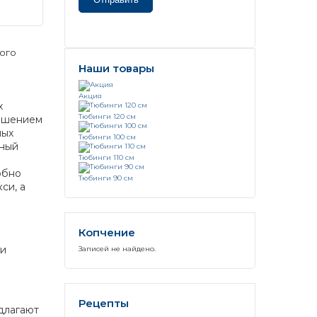
лого
Наши товары
Акция
х
Тюбинги 120 см
ешением
ных
Тюбинги 100 см
ьный
Тюбинги 110 см
обно
Тюбинги 90 см
си, а
Копчение
ми
Записей не найдено.
Рецепты
длагают