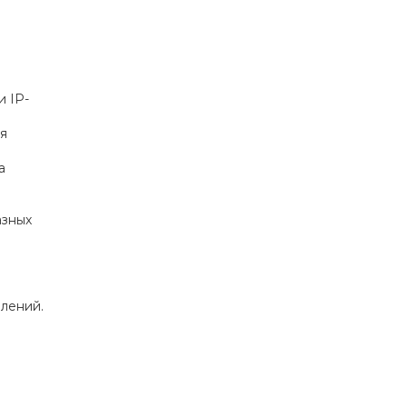
 IP-
уя
а
азных
лений.